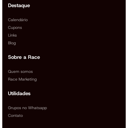
Geral Masculino / Feminino
Destaque
Guarda Municipal Masculino / Feminino
KIT DO ATLETA
Calendário
Ao se inscrever, você garante:
Cupons
Camisa oficial do evento
Links
Número de peito + alfinetes
Chip de cronometragem
Blog
Sacola personalizada
Medalha (pós-prova)
Sobre a Race
Valores por lote:
Lote 1 – até 31/08/2025
Quem somos
Público geral: R$ 115,00
Race Marketing
Guarda Municipal: R$ 80,00
Lote 2 – 01/09 a 27/09/2025 (ou até esgotar)
Utilidades
Público geral: R$ 125,00
Guarda Municipal: R$ 90,00
Grupos no Whatsapp
Descontos especiais:
Contato
Idosos (60+): 50%
Pessoas com deficiência: 50%